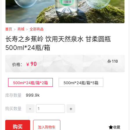
首页
>
商城
>
全部商品
长寿之乡蕉岭 饮用天然泉水 甘柔圆瓶
500ml*24瓶/箱
110
90
￥
价格：
500ml*24瓶/箱*2箱
500ml*24瓶/箱*5箱
库存数量
999.9k
-
+
购买数量
购买
加入购物车
收藏