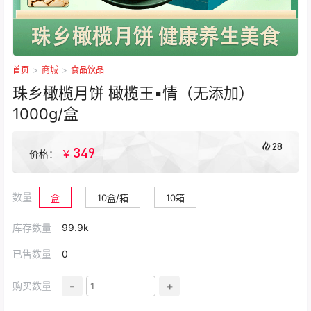
首页
>
商城
>
食品饮品
珠乡橄榄月饼 橄榄王▪情（无添加）
1000g/盒
28
349
￥
价格：
数量
盒
10盒/箱
10箱
库存数量
99.9k
已售数量
0
-
+
购买数量