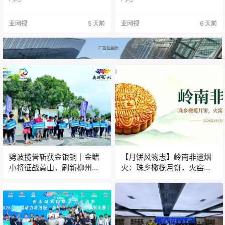
华节庆文化的经典符号，沉淀着千
度重视校园阳光体育建设，深挖本
年饮食匠心，承载着各地域独有的
土彝族非遗文化资源，精心打造内
亚网视
5 天前
亚网视
6 天前
民俗底蕴与烟火气质。 广袤华夏，
涵丰富、特色鲜明的民族风大课间
月饼流派百花齐放： 苏式酥香层
活动，常态化开展以来育人成效突
叠，晋式古朴敦厚，潮式朥饼绵
出，校园体育氛围浓厚。在凉山州
密，经典广式温润醇厚。 一方水
教师发展中心组织的全州中小学大
土，一味风物，各自传承一方人文
课间体育活动专项评比中，该校这
底蕴。 而在岭南风物谱系之中，珠
套成熟完整、辨识度突出的课间活
乡橄榄月饼凭借独树一帜的非遗古
动体系，从数百所参评学校中脱颖
法技艺与五行食养理念，自成一…
而出，获评州级二等奖。这项实践
成果，…
劈波揽誉斩获金银铜｜金鳍
【月饼风物志】岭南非遗烟
小将征战黄山，刷新柳州水
火：珠乡橄榄月饼，火窑古
上运动格局
法里的中秋食养文脉