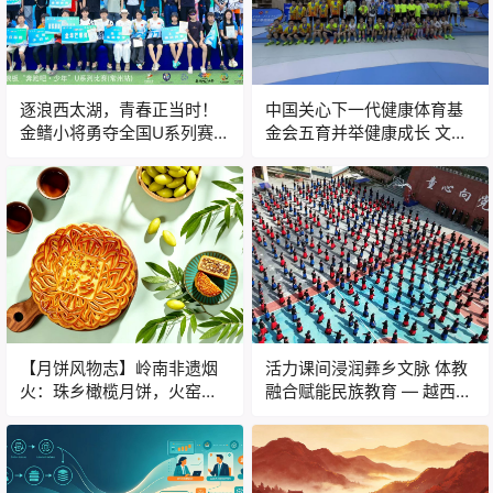
逐浪西太湖，青春正当时！
中国关心下一代健康体育基
金鳍小将勇夺全国U系列赛季
金会五育并举健康成长 文体
军
嘉年华活动圆满落幕
【月饼风物志】岭南非遗烟
活力课间浸润彝乡文脉 体教
火：珠乡橄榄月饼，火窑古
融合赋能民族教育 — 越西县
法里的中秋食养文脉
拉普镇中心小学打造极具彝
族风情特色阳光体育大课间