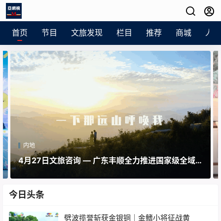
首页
节目
文旅发现
栏目
推荐
商城
人员
内地
4月27日文旅咨询 — 广东丰顺全力推进国家级全域
旅游示范区创建 驱动文旅产业高质量发展
今日头条
劈波揽誉斩获金银铜｜金鳍小将征战黄