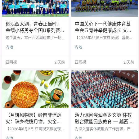
依托太平湖得天独厚的水域条件设
法技艺与五行食养理念，自成一
置赛场，汇集全国二十…
派，成为岭南极具代表性的中秋特
色文化风…
逐浪西太湖，青春正当时！
中国关心下一代健康体育基
金鳍小将勇夺全国U系列赛季
金会五育并举健康成长 文体
军
嘉年华活动圆满落幕
这个夏天，常州西太湖迎来了一场
【2026年8月5日文旅发现】盛夏启
属于青少年的水上盛会。2026年全
序，童心向阳。2026年8月1日-8月
内地
内地
国动力冲浪板“奔跑吧·少年”U系列比
2日，由中国关心下一代健康体育基
赛（常州站）于7月17日至19日在这
金会与青岛恒星科技学院联合主办
里激情开赛。来自江苏、浙江、海
的五育并举健康成长文体嘉年华在
亚网视
2 天前
亚网视
2 天前
南、上海、广西等地的近百名青少
青岛圆满落幕。活动以 “五育并举”
年选手齐聚碧波之上，用速度与激
为核心，汇聚教育专家、媒体代
情点燃了这片水域。 本次赛事由国
表、校园师生、青少年参赛队伍，
家体育总局水上运动管理中心主
融体育竞技、美育展演、科创展
办，专为青少年量身打造。赛事根
示、志愿服务于一体，搭建青少年
据年龄设置了U18、U16、U14三大
德智体美劳全面发展的综合实践平
专业组别，并特别设立了面向新手
台。 在活动开幕式上，精彩的文体
的体验组，确保不…
类节目轮番登台，尽显…
【月饼风物志】岭南非遗烟
活力课间浸润彝乡文脉 体教
火：珠乡橄榄月饼，火窑古
融合赋能民族教育 — 越西县
法里的中秋食养文脉
拉普镇中心小学打造极具彝
【2026年8月2日 亚网视文旅发现】
为深入落实体教融合工作要求，严
时序入秋，清风渐凉，中秋的风物
族风情特色阳光体育大课间
格践行中小学生“每天锻炼一小时”相
内地
内地
序曲已然悄然启幕。 月饼，作为中
关部署，越西县拉普镇中心小学高