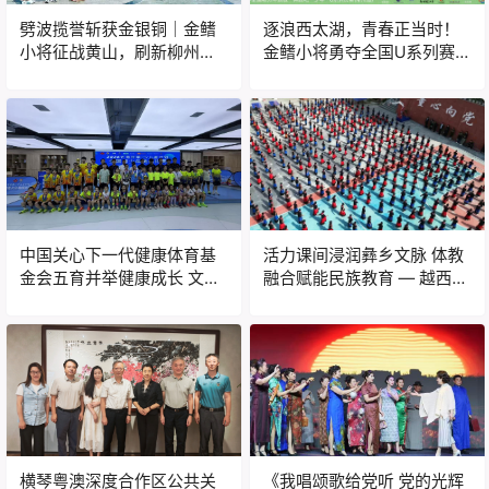
劈波揽誉斩获金银铜｜金鳍
逐浪西太湖，青春正当时！
小将征战黄山，刷新柳州水
金鳍小将勇夺全国U系列赛季
上运动格局
军
中国关心下一代健康体育基
活力课间浸润彝乡文脉 体教
金会五育并举健康成长 文体
融合赋能民族教育 — 越西县
嘉年华活动圆满落幕
拉普镇中心小学打造极具彝
族风情特色阳光体育大课间
横琴粤澳深度合作区公共关
《我唱颂歌给党听 党的光辉