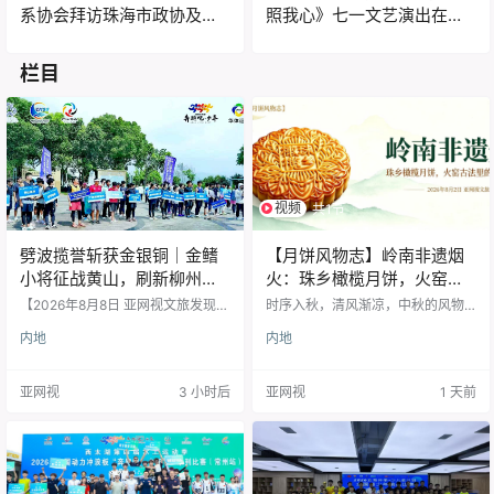
系协会拜访珠海市政协及珠
照我心》七一文艺演出在京
海公共外交协会
举行
栏目
视频
共1节
劈波揽誉斩获金银铜｜金鳍
【月饼风物志】岭南非遗烟
小将征战黄山，刷新柳州水
火：珠乡橄榄月饼，火窑古
上运动格局
法里的中秋食养文脉
【2026年8月8日 亚网视文旅发现】
时序入秋，清风渐凉，中秋的风物
劈波驰骋逐风浪，少年奋楫载誉
序曲已然悄然启幕。 月饼，作为中
内地
内地
归。8月5日至8日，2026全国动力
华节庆文化的经典符号，沉淀着千
冲浪板“奔跑吧·少年”U系列赛事于安
年饮食匠心，承载着各地域独有的
徽黄山太平湖火热开赛。代表柳州
民俗底蕴与烟火气质。 广袤华夏，
亚网视
3 小时后
亚网视
1 天前
出征的金鳍体育代表队发挥亮眼，
月饼流派百花齐放： 苏式酥香层
三名本土小将同台竞技勇创佳绩，
叠，晋式古朴敦厚，潮式朥饼绵
一举拿下一金一银一铜三座奖杯，
密，经典广式温润醇厚。 一方水
在太平湖湖面扬起独属于柳州水上
土，一味风物，各自传承一方人文
运动的青春风浪。 本次赛事由国家
底蕴。 而在岭南风物谱系之中，珠
体育总局水上运动管理中心主办，
乡橄榄月饼凭借独树一帜的非遗古