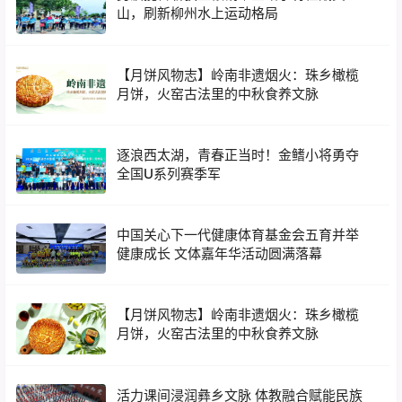
山，刷新柳州水上运动格局
【月饼风物志】岭南非遗烟火：珠乡橄榄
月饼，火窑古法里的中秋食养文脉
逐浪西太湖，青春正当时！金鳍小将勇夺
全国U系列赛季军
中国关心下一代健康体育基金会五育并举
健康成长 文体嘉年华活动圆满落幕
【月饼风物志】岭南非遗烟火：珠乡橄榄
月饼，火窑古法里的中秋食养文脉
活力课间浸润彝乡文脉 体教融合赋能民族